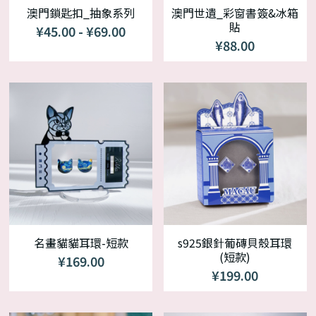
澳門鎖匙扣_抽象系列
澳門世遺_彩窗書簽&冰箱
貼
¥45.00 - ¥69.00
¥88.00
名畫貓貓耳環-短款
s925銀針葡磚貝殼耳環
(短款)
¥169.00
¥199.00