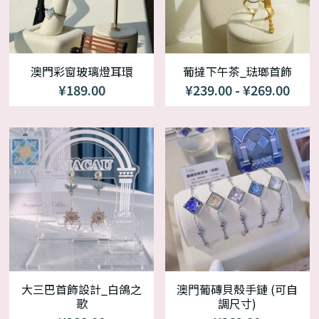
澳門彩窗玻璃燈耳環
葡撻下午茶_琺瑯首飾
¥189.00
¥239.00 - ¥269.00
大三巴首飾設計_白鴿之
澳⾨葡磚貝殼手鏈 (可自
歌
調尺寸)