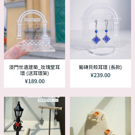
澳門世遺建築_玫瑰堂耳
葡磚貝殼耳環 (長款)
環 (送耳環架)
¥239.00
¥189.00