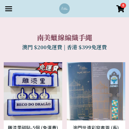
×
0
商品分類
首頁
所有商品分類
商店 Store
南美蠟線編織手繩
客戶服務
Rikka設計 • 澳門文創首飾
澳門 $200免運費 | 香港 $399免運費
個人定製區
水晶功效
儀式感送禮區
支付方式
登錄
客戶服務
雕漆里磁貼-5個 (免運費)
澳門世遺彩窗書簽 (長)