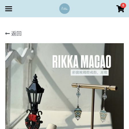
×
0
商品分類
首頁
所有商品分類
返回
商店 Store
客戶服務
Rikka設計 • 澳門文創首飾
個人定製區
水晶功效
儀式感送禮區
支付方式
登錄
客戶服務