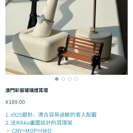
澳門彩窗玻璃燈耳環
¥189.00
1. s925銀針、適合容易過敏的客人配戴
2. 送Rikka畫圖設計的耳環架
• CNY=MOP=HKD