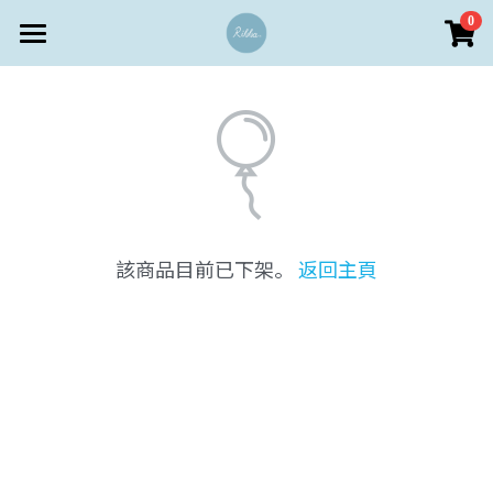
×
0
商品分類
首頁
所有商品分類
商店 Store
客戶服務
Rikka設計 • 澳門文創首飾
個人定製區
水晶功效
該商品目前已下架。
返回主頁
儀式感送禮區
支付方式
登錄
客戶服務