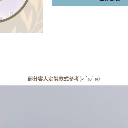
部分客人定製款式參考
(ฅ´ω`ฅ)