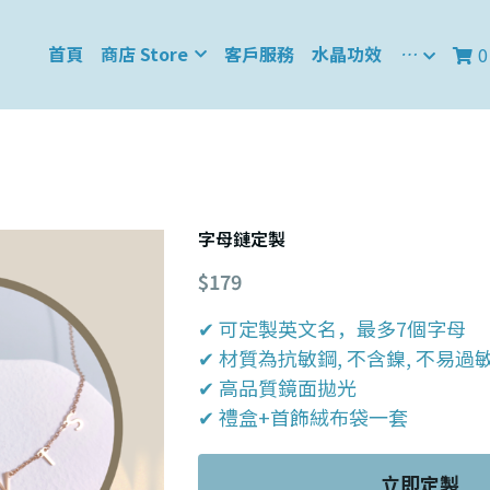
首頁
商店 Store
客戶服務
水晶功效
…
0
字母鏈定製
$179
✔ 可定製英文名，最多7個字母
✔ 材質為抗敏鋼, 不含鎳, 不易過
✔ 高品質鏡面拋光
✔ 禮盒+首飾絨布袋一套
立即定製