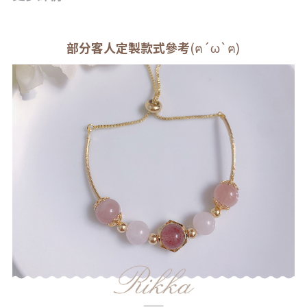
部分客人定製款式參考
(ฅ´ω`ฅ)