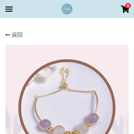
×
0
商品分類
首頁
所有商品分類
返回
商店 Store
客戶服務
Rikka設計 • 澳門文創首飾
個人定製區
水晶功效
儀式感送禮區
支付方式
登錄
客戶服務